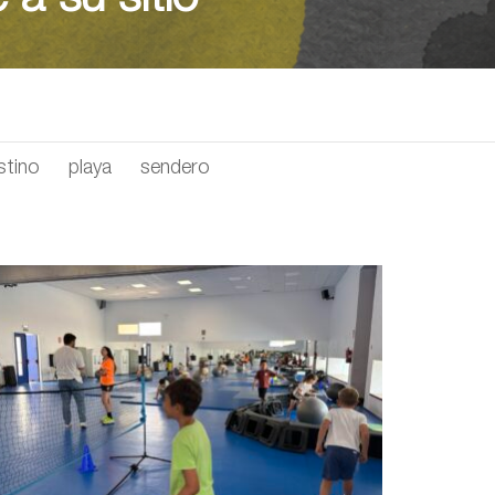
a su sitio"
stino
playa
sendero