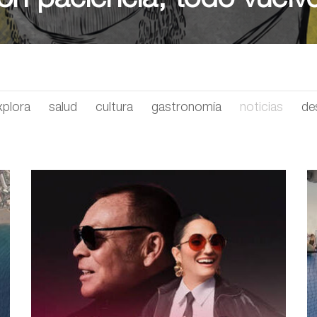
on paciencia, todo vuelve 
xplora
salud
cultura
gastronomía
noticias
de