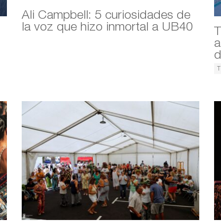
Ali Campbell: 5 curiosidades de
la voz que hizo inmortal a UB40
T
a
d
T